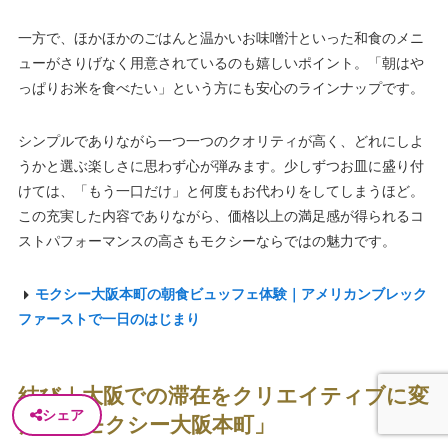
一方で、ほかほかのごはんと温かいお味噌汁といった和食のメニ
ューがさりげなく用意されているのも嬉しいポイント。「朝はや
っぱりお米を食べたい」という方にも安心のラインナップです。
シンプルでありながら一つ一つのクオリティが高く、どれにしよ
うかと選ぶ楽しさに思わず心が弾みます。少しずつお皿に盛り付
けては、「もう一口だけ」と何度もお代わりをしてしまうほど。
この充実した内容でありながら、価格以上の満足感が得られるコ
ストパフォーマンスの高さもモクシーならではの魅力です。
モクシー大阪本町の朝食ビュッフェ体験｜アメリカンブレック
ファーストで一日のはじまり
結び｜大阪での滞在をクリエイティブに変
シェア
える「モクシー大阪本町」