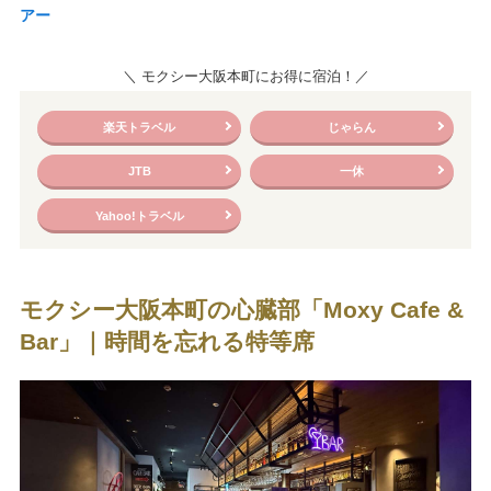
アー
＼ モクシー大阪本町にお得に宿泊！／
楽天トラベル
じゃらん
JTB
一休
Yahoo!トラベル
モクシー大阪本町の心臓部「Moxy Cafe &
Bar」｜時間を忘れる特等席