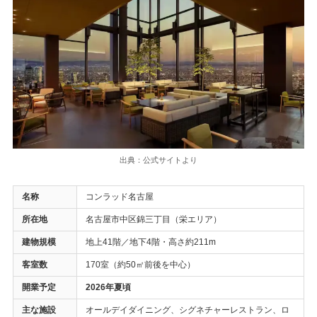
出典：公式サイトより
名称
コンラッド名古屋
所在地
名古屋市中区錦三丁目（栄エリア）
建物規模
地上41階／地下4階・高さ約211m
客室数
170室（約50㎡前後を中心）
開業予定
2026年夏頃
主な施設
オールデイダイニング、シグネチャーレストラン、ロ