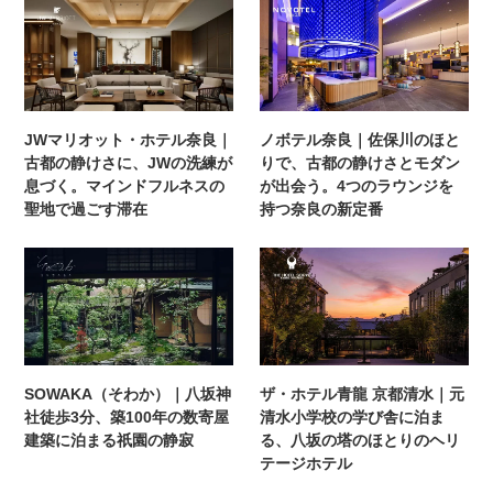
JWマリオット・ホテル奈良｜
ノボテル奈良｜佐保川のほと
古都の静けさに、JWの洗練が
りで、古都の静けさとモダン
息づく。マインドフルネスの
が出会う。4つのラウンジを
聖地で過ごす滞在
持つ奈良の新定番
SOWAKA（そわか）｜八坂神
ザ・ホテル青龍 京都清水｜元
社徒歩3分、築100年の数寄屋
清水小学校の学び舎に泊ま
建築に泊まる祇園の静寂
る、八坂の塔のほとりのヘリ
テージホテル