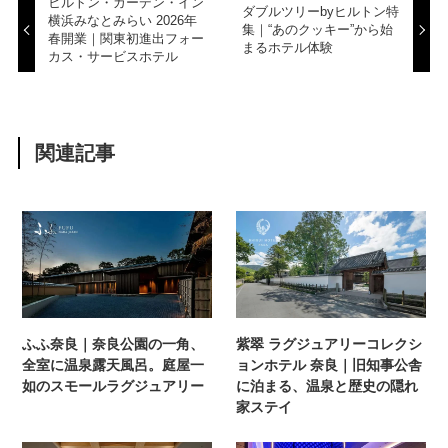
ヒルトン・ガーデン・イン
ダブルツリーbyヒルトン特
横浜みなとみらい 2026年
集｜“あのクッキー”から始
春開業｜関東初進出フォー
まるホテル体験
カス・サービスホテル
関連記事
ふふ奈良｜奈良公園の一角、
紫翠 ラグジュアリーコレクシ
全室に温泉露天風呂。庭屋一
ョンホテル 奈良｜旧知事公舎
如のスモールラグジュアリー
に泊まる、温泉と歴史の隠れ
家ステイ