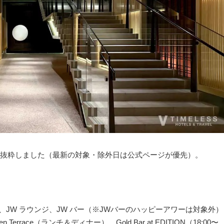
抜粋しました（最新の対象・除外日は公式ページが優先）。
華香、JW ラウンジ、JW バー（※JWバーのハッピーアワーは対象外）
rden Terrace（ランチ＆ディナー）、Gold Bar at EDITION（18:00〜