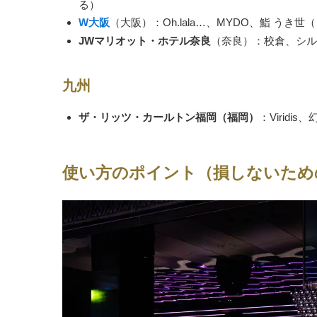
る）
W大阪
（大阪）：Oh.lala…、MYDO、鮨 う
JWマリオット・ホテル奈良
（奈良）：校倉、シル
九州
ザ・リッツ・カールトン福岡（福岡）
：Viridis
使い方のポイント（損しないため