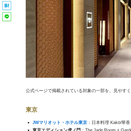
公式ページで掲載されている対象の一部を、見やすく
東京
JWマリオット・ホテル東京
：日本料理 Kakō/
東京エディション虎ノ門
：The Jade Room + Ga