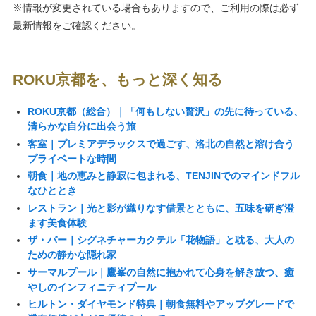
※情報が変更されている場合もありますので、ご利用の際は必ず
最新情報をご確認ください。
ROKU京都を、もっと深く知る
ROKU京都（総合）｜「何もしない贅沢」の先に待っている、
清らかな自分に出会う旅
客室｜プレミアデラックスで過ごす、洛北の自然と溶け合う
プライベートな時間
朝食｜地の恵みと静寂に包まれる、TENJINでのマインドフル
なひととき
レストラン｜光と影が織りなす借景とともに、五味を研ぎ澄
ます美食体験
ザ・バー｜シグネチャーカクテル「花物語」と耽る、大人の
ための静かな隠れ家
サーマルプール｜鷹峯の自然に抱かれて心身を解き放つ、癒
やしのインフィニティプール
ヒルトン・ダイヤモンド特典｜朝食無料やアップグレードで