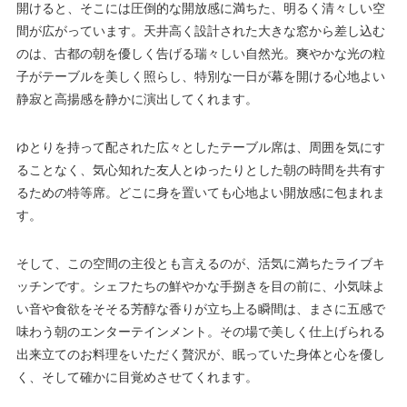
開けると、そこには圧倒的な開放感に満ちた、明るく清々しい空
間が広がっています。天井高く設計された大きな窓から差し込む
のは、古都の朝を優しく告げる瑞々しい自然光。爽やかな光の粒
子がテーブルを美しく照らし、特別な一日が幕を開ける心地よい
静寂と高揚感を静かに演出してくれます。
ゆとりを持って配された広々としたテーブル席は、周囲を気にす
ることなく、気心知れた友人とゆったりとした朝の時間を共有す
るための特等席。どこに身を置いても心地よい開放感に包まれま
す。
そして、この空間の主役とも言えるのが、活気に満ちたライブキ
ッチンです。シェフたちの鮮やかな手捌きを目の前に、小気味よ
い音や食欲をそそる芳醇な香りが立ち上る瞬間は、まさに五感で
味わう朝のエンターテインメント。その場で美しく仕上げられる
出来立てのお料理をいただく贅沢が、眠っていた身体と心を優し
く、そして確かに目覚めさせてくれます。