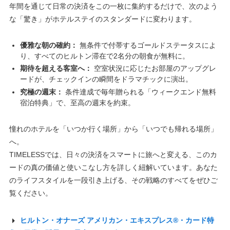
年間を通じて日常の決済をこの一枚に集約するだけで、次のよう
な「驚き」がホテルステイのスタンダードに変わります。
優雅な朝の確約：
無条件で付帯するゴールドステータスによ
り、すべてのヒルトン滞在で2名分の朝食が無料に。
期待を超える客室へ：
空室状況に応じたお部屋のアップグレ
ードが、チェックインの瞬間をドラマチックに演出。
究極の週末：
条件達成で毎年贈られる「ウィークエンド無料
宿泊特典」で、至高の週末を約束。
憧れのホテルを「いつか行く場所」から「いつでも帰れる場所」
へ。
TIMELESSでは、日々の決済をスマートに旅へと変える、このカ
ードの真の価値と使いこなし方を詳しく紐解いています。あなた
のライフスタイルを一段引き上げる、その戦略のすべてをぜひご
覧ください。
ヒルトン・オナーズ アメリカン・エキスプレス®・カード特