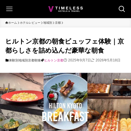
ホーム
ホテルレビュー
地域別
京都
ヒルトン京都の朝食ビュッフェ体験｜京
都らしさを詰め込んだ豪華な朝食
2025年9月7日
2026年5月18日
体験別
地域別
京都
朝食
ヒルトン京都