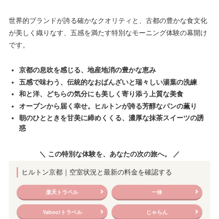
世界的ブランドが誇る確かなクオリティと、古都の豊かな食文化
が美しく織りなす、五感を満たす特別なモーニング体験の幕開け
です。
京都の息吹を感じる、地産地消の豊かな恵み
五感で味わう、伝統的なおばんざいと瑞々しい湯葉の洗練
和と洋、どちらの気分にも美しく寄り添う上質な美食
オーブンから届く幸せ。ヒルトンが誇る芳醇なパンの薫り
朝のひとときを甘美に締めくくる、濃厚な抹茶スイーツの誘
惑
＼ この特別な体験を、あなたの次の旅へ。 ／
ヒルトン京都｜空室状況と最新の料金を確認する
楽天トラベル
一休
Yahoo!トラベル
じゃらん