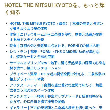
HOTEL THE MITSUI KYOTOを、もっと深
く知る
HOTEL THE MITSUI KYOTO（総合）｜京都の歴史とモダン
が響き合う五つ星の体験
客室｜ニジョウルームから二条城を望む、歴史と洗練が交差
する極上ステイの全貌
朝食｜京都の旬と美意識に包まれる、FORNIでの極上の朝
レストラン｜都季・FORNI・THE GARDEN BARが織りな
す、特別な一皿と至福の空間
サーマルスプリングSPA｜地下に湧く天然温泉の洞窟で心身を
解き放つ、極上リラクゼーション
プライベート温泉｜100㎡超の貸切空間で叶える、二条温泉の
極上プライベート体験
アフタヌーンティー｜庭園を望む贅沢な空間で味わう、鶴屋
吉信コラボの和スイーツ体験
プラチナエリート特典｜客室アップグレードと朝食無料がも
たらす、心に余白を残す滞在の記録
ギャラリー｜三井の美意識と二条城の歴史を切り取った、美