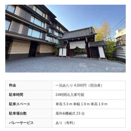
料金
一泊あたり 4,000円（宿泊者）
駐車時間
24時間出入庫可能
駐車スペース
車長 5.3 m 車幅 1.9 m 車高 1.9 m
駐車場台数
屋外&機械式 23 台
バレーサービス
あり（有料）