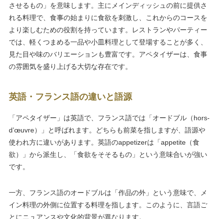
させるもの」を意味します。主にメインディッシュの前に提供さ
れる料理で、食事の始まりに食欲を刺激し、これからのコースを
より楽しむための役割を持っています。レストランやパーティー
では、軽くつまめる一品や小皿料理として登場することが多く、
見た目や味のバリエーションも豊富です。アペタイザーは、食事
の雰囲気を盛り上げる大切な存在です。
英語・フランス語の違いと語源
「アペタイザー」は英語で、フランス語では「オードブル（hors-
d’œuvre）」と呼ばれます。どちらも前菜を指しますが、語源や
使われ方に違いがあります。英語のappetizerは「appetite（食
欲）」から派生し、「食欲をそそるもの」という意味合いが強い
です。
一方、フランス語のオードブルは「作品の外」という意味で、メ
イン料理の外側に位置する料理を指します。このように、言語ご
とにニュアンスや文化的背景が異なります。