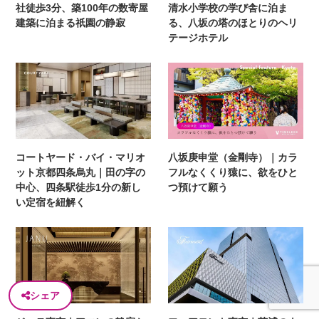
社徒歩3分、築100年の数寄屋
清水小学校の学び舎に泊ま
建築に泊まる祇園の静寂
る、八坂の塔のほとりのヘリ
テージホテル
コートヤード・バイ・マリオ
八坂庚申堂（金剛寺）｜カラ
ット京都四条烏丸｜田の字の
フルなくくり猿に、欲をひと
中心、四条駅徒歩1分の新し
つ預けて願う
い定宿を紐解く
シェア