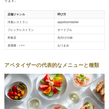
ります。
店舗ジャンル
呼び方
洋食レストラン
appetizer/starter
フレンチレストラン
オードブル
和食店
先付け/小鉢
居酒屋・バー
おつまみ
アペタイザーの代表的なメニューと種類