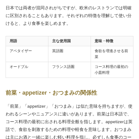
日本では両者が混同されがちですが、欧米のレストランでは明確
に区別されることもあります。それぞれの特徴を理解して使い分
けると、より食事を楽しめます。
用語
主な使用国
意味・特徴
アペタイザー
英語圏
食欲を増進させる前
菜
オードブル
フランス語圏
コース料理の最初の
小皿料理
前菜・appetizer・おつまみの関係性
「前菜」「appetizer」「おつまみ」は似た意味を持ちますが、使
われるシーンやニュアンスに違いがあります。前菜は日本語で、
コース料理の最初に出される料理全般を指します。appetizerは英
語で、食欲を刺激するための料理や軽食を意味します。おつまみ
は主にお酒と一緒に楽しむ軽い料理を指し、必ずしも食事のコー