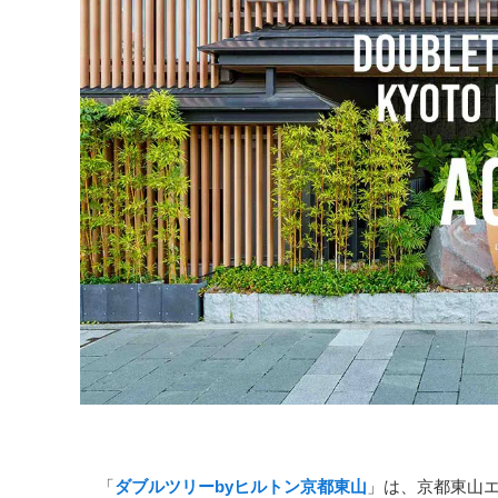
「
ダブルツリーbyヒルトン京都東山
」は、京都東山