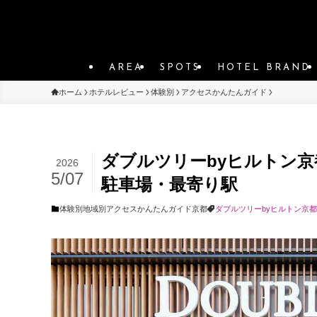
AREA
SPOTS
HOTEL BRAND
ホーム
ホテルレビュー
体験別
アクセスかんたんガイド
ダブルツリーbyヒルトン
2026
5/07
駐車場・最寄り駅
体験別
地域別
アクセスかんたんガイド
京都
ダブルツリーbyヒルトン京