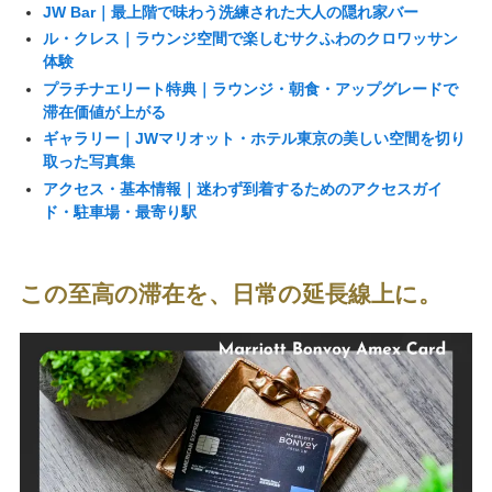
JW Bar｜最上階で味わう洗練された大人の隠れ家バー
ル・クレス｜ラウンジ空間で楽しむサクふわのクロワッサン
体験
プラチナエリート特典｜ラウンジ・朝食・アップグレードで
滞在価値が上がる
ギャラリー｜JWマリオット・ホテル東京の美しい空間を切り
取った写真集
アクセス・基本情報｜迷わず到着するためのアクセスガイ
ド・駐車場・最寄り駅
この至高の滞在を、日常の延長線上に。