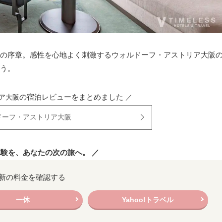
の序章。感性を心地よく刺激するウォルドーフ・アストリア大阪
う。
の宿泊レビューをまとめました
ア大阪
／
ドーフ・アストリア大阪
体験を、あなたの次の旅へ。 ／
新の料金を確認する
一休
Yahoo!トラベル