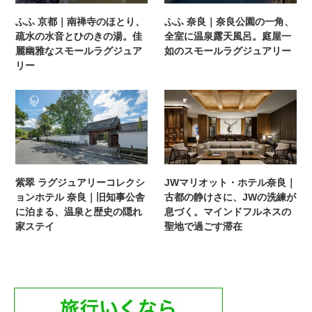
ふふ 京都｜南禅寺のほとり、
ふふ 奈良｜奈良公園の一角、
疏水の水音とひのきの湯。佳
全室に温泉露天風呂。庭屋一
麗幽雅なスモールラグジュア
如のスモールラグジュアリー
リー
紫翠 ラグジュアリーコレクシ
JWマリオット・ホテル奈良｜
ョンホテル 奈良｜旧知事公舎
古都の静けさに、JWの洗練が
に泊まる、温泉と歴史の隠れ
息づく。マインドフルネスの
家ステイ
聖地で過ごす滞在