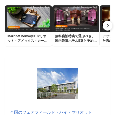
Marriott Bonvoy® マリオ
無料宿泊特典で選ぶべき、
アップ
ット・アメックス・カード
国内厳選ホテル5選と予約の
た忘れ
特集｜「ただの宿泊」が
コツ｜豊かな時間を自分に
｜マリ
「一生の思い出」に変わ
贈る
の魔法
る、旅好きが手放せない一
枚。
全国のフェアフィールド・バイ・マリオット