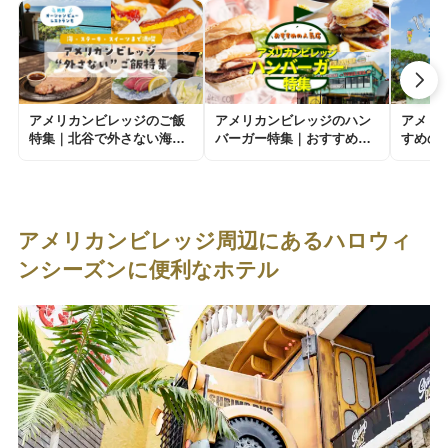
アメリカンビレッジのご飯
アメリカンビレッジのハン
アメリ
特集｜北谷で外さない海・
バーガー特集｜おすすめの
すめの
ステーキ・スイーツまで満
人気店を編集部が厳選紹介
ン｜デ
喫
イド
アメリカンビレッジ周辺にあるハロウィ
ンシーズンに便利なホテル