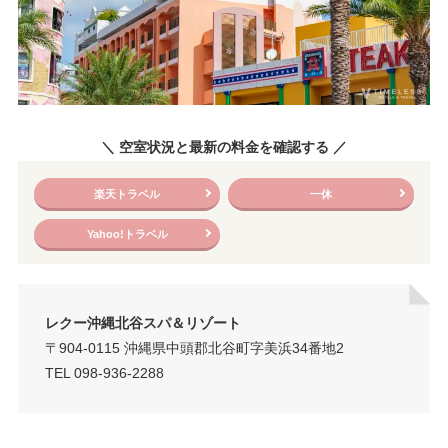
＼ 空室状況と最新の料金を確認する ／
楽天トラベル
一休
Yahoo!トラベル
レクー沖縄北谷スパ＆リゾート
〒904-0115 沖縄県中頭郡北谷町字美浜34番地2
TEL 098-936-2288