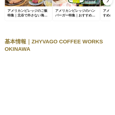
アメリカンビレッジのご飯
アメリカンビレッジのハン
アメリ
特集｜北谷で外さない海・
バーガー特集｜おすすめの
すめの
ステーキ・スイーツまで満
人気店を編集部が厳選紹介
ン｜デ
喫
イド
基本情報｜ZHYVAGO COFFEE WORKS
OKINAWA