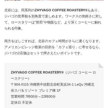
北谷には、同系列の
ZHYVAGO COFFEE ROASTERY®︎
もあり、
ジバゴの世界観を別角度で楽しめます。ワークスの気軽さに対し
て、ロースタリーは“焙煎”や物販など、より深くコーヒーに触れ
られる印象。
両方をはしごすれば、北谷のカフェ時間がさらに濃くなります。
アメリカンビレッジ散策の目的を「カフェ巡り」に寄せるなら、
ジバゴの2店舗はセットで押さえたいポイントです。
ZHYVAGO COFFEE ROASTERY®︎
（ジバゴ コーヒー ロ
ーステリー）
〒904-0115 沖縄県中頭郡北谷町美浜34-1 LeQu 沖縄北
谷スパ＆リゾート プレミア棟 1F
営業時間 7時00分～22時00分
定休日 不定休