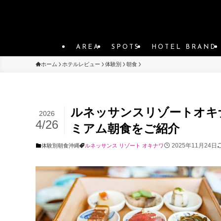
AREA
SPOTS
HOTEL BRAND
ホーム
ホテルレビュー
体験別
朝食
ルネッサンスリゾートオキ
2026
4/26
ミアム朝食をご紹介
2025年11月24日
体験別
朝食
沖縄
ルネッサンス リゾート オキナワ