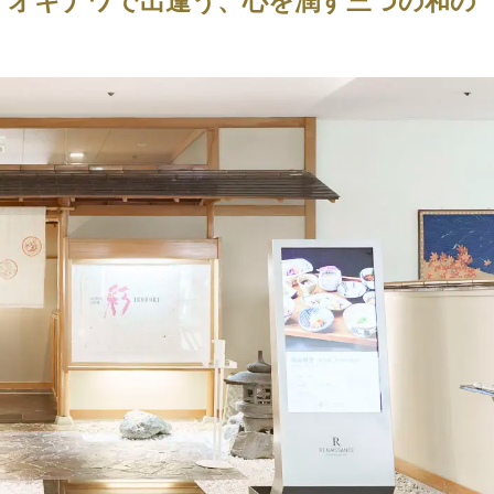
ト オキナワで出逢う、心を潤す三つの和の