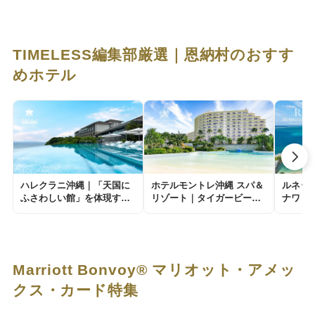
TIMELESS編集部厳選｜恩納村のおすす
めホテル
ハレクラニ沖縄｜「天国に
ホテルモントレ沖縄 スパ＆
ルネッ
ふさわしい館」を体現する
リゾート｜タイガービーチ
ナワ｜
至高のホスピタリティ。マ
に抱かれた英国様式の休日
憶」に
インドフルな滞在レビュー
滞在レビュー
る至福
Marriott Bonvoy® マリオット・アメッ
クス・カード特集