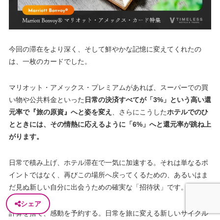
今回の滞在をより深く、そして鮮やかな記憶に変えてくれたの
は、一枚のカードでした。
マリオット・アメックス・プレミアムがあれば、スーパーでの買
い物や公共料金といった
日常の決済すべてが「3%」という高い還
元率で『旅の原資』へと姿を変え
、さらにこうした
ホテルでのひ
とときには、その情熱に応えるように「6%」へと還元率が跳ね上
がります。
日常で積み上げ、ホテル滞在で一気に加速する。それは単なるポ
イントではなく、再びこの場所へ戻ってくるための、あるいはま
だ見ぬ新しい自分に出会うための確実な「招待状」です。
シェア
計算を捨て、感動を予約する。日常を旅に変える新しいサイクル