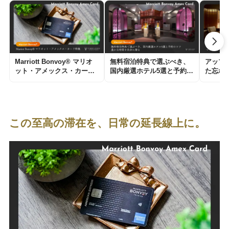
Marriott Bonvoy® マリオ
無料宿泊特典で選ぶべき、
アップ
ット・アメックス・カード
国内厳選ホテル5選と予約の
た忘れ
特集｜「ただの宿泊」が
コツ｜豊かな時間を自分に
｜マリ
「一生の思い出」に変わ
贈る
の魔法
る、旅好きが手放せない一
枚。
この至高の滞在を、日常の延長線上に。