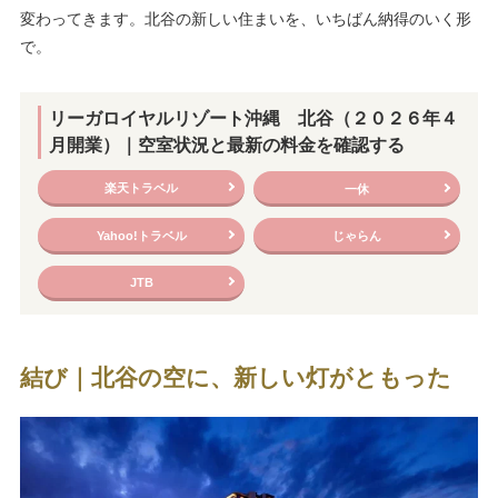
変わってきます。北谷の新しい住まいを、いちばん納得のいく形
で。
リーガロイヤルリゾート沖縄 北谷（２０２６年４
月開業）
｜空室状況と最新の料金を確認する
楽天トラベル
一休
Yahoo!トラベル
じゃらん
JTB
結び｜北谷の空に、新しい灯がともった