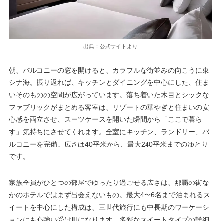
出典：公式サイトより
朝、バルコニーの窓を開けると、カラフルな街並みの向こうに東
シナ海。振り返れば、キッチンとダイニングを中心にした、住ま
いそのものの空間が広がっています。落ち着いた木目とシックな
ファブリックがまとめる客室は、リゾートの華やぎと住まいの安
心感を両立させ、スーツケースを開いた瞬間から「ここで暮ら
す」気持ちにさせてくれます。全室にキッチン、ランドリー、バ
ルコニーを完備。広さは40平米から、最大240平米までのゆとり
です。
家族全員がひとつの部屋でゆったり過ごせる広さは、那覇の街な
かのホテルではまず出会えないもの。最大4〜6名まで泊まれるス
イートを中心にした構成は、三世代旅行にも中長期のワーケーシ
ョンにも心強い受け皿になります。多彩なスイートタイプの詳細