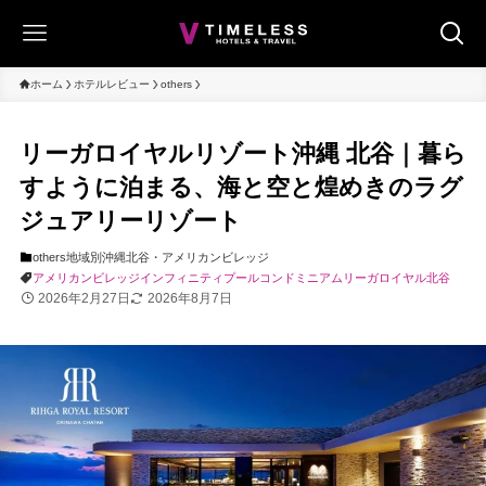
ホーム
ホテルレビュー
others
リーガロイヤルリゾート沖縄 北谷｜暮ら
すように泊まる、海と空と煌めきのラグ
ジュアリーリゾート
others
地域別
沖縄
北谷・アメリカンビレッジ
アメリカンビレッジ
インフィニティプール
コンドミニアム
リーガロイヤル
北谷
2026年2月27日
2026年8月7日