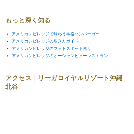
る拠点。アメリカンビレッ
ゾート滞在レビュー
ジュア
ジを楽しむ滞在レビュー
もっと深く知る
アメリカンビレッジで味わう本格ハンバーガー
アメリカンビレッジの歩き方ガイド
アメリカンビレッジのフォトスポット巡り
アメリカンビレッジのオーシャンビューレストラン
アクセス｜リーガロイヤルリゾート沖縄
北谷