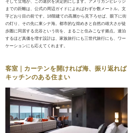
そして立地が、この選択を決定的にします。アメリカンビレッジ
までの距離は、公式の周辺ガイドによればわずか数メートル。文
字どおり目の前です。18階建ての高層から見下ろせば、眼下に街
の灯り、その先に東シナ海。都市的な煌めきと自然の雄大さが徒
歩圏に同居する北谷という街を、まるごと住みこなす拠点。連泊
するほど真価を増す設計は、家族旅行にも三世代旅行にも、ワー
ケーションにも応えてくれます。
客室｜カーテンを開ければ海、振り返れば
キッチンのある住まい