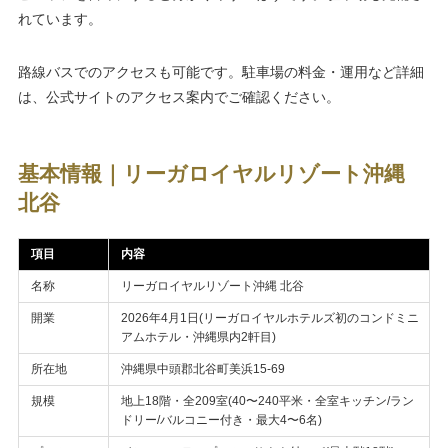
れています。
路線バスでのアクセスも可能です。駐車場の料金・運用など詳細
は、公式サイトのアクセス案内でご確認ください。
基本情報｜リーガロイヤルリゾート沖縄
北谷
項目
内容
名称
リーガロイヤルリゾート沖縄 北谷
開業
2026年4月1日(リーガロイヤルホテルズ初のコンドミニ
アムホテル・沖縄県内2軒目)
所在地
沖縄県中頭郡北谷町美浜15-69
規模
地上18階・全209室(40〜240平米・全室キッチン/ラン
ドリー/バルコニー付き・最大4〜6名)