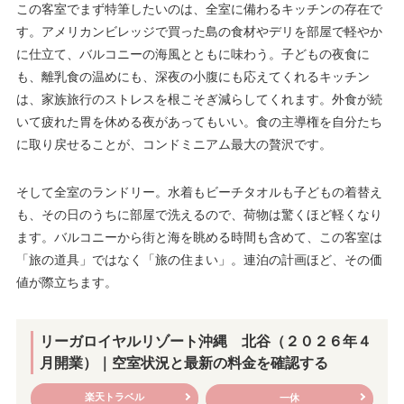
この客室でまず特筆したいのは、全室に備わるキッチンの存在で
す。アメリカンビレッジで買った島の食材やデリを部屋で軽やか
に仕立て、バルコニーの海風とともに味わう。子どもの夜食に
も、離乳食の温めにも、深夜の小腹にも応えてくれるキッチン
は、家族旅行のストレスを根こそぎ減らしてくれます。外食が続
いて疲れた胃を休める夜があってもいい。食の主導権を自分たち
に取り戻せることが、コンドミニアム最大の贅沢です。
そして全室のランドリー。水着もビーチタオルも子どもの着替え
も、その日のうちに部屋で洗えるので、荷物は驚くほど軽くなり
ます。バルコニーから街と海を眺める時間も含めて、この客室は
「旅の道具」ではなく「旅の住まい」。連泊の計画ほど、その価
値が際立ちます。
リーガロイヤルリゾート沖縄 北谷（２０２６年４
月開業）
｜空室状況と最新の料金を確認する
楽天トラベル
一休