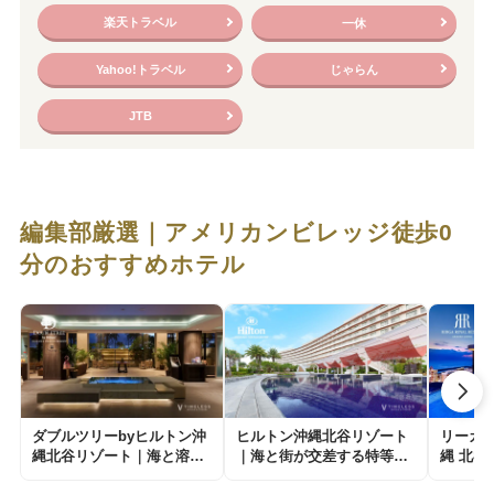
楽天トラベル
一休
Yahoo!トラベル
じゃらん
JTB
編集部厳選｜アメリカンビレッジ徒歩0
分のおすすめホテル
ダブルツリーbyヒルトン沖
ヒルトン沖縄北谷リゾート
リーガ
縄北谷リゾート｜海と溶け
｜海と街が交差する特等席
縄 北
合い、日常を忘れる静かな
で過ごすワンランク上のリ
る、海